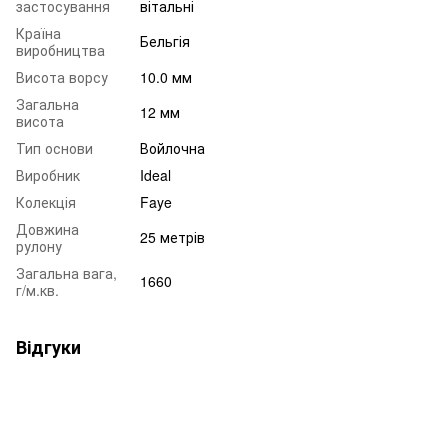
застосування
вітальні
Країна
Бельгія
виробництва
Висота ворсу
10.0 мм
Загальна
12 мм
висота
Тип основи
Войлочна
Виробник
Ideal
Колекція
Faye
Довжина
25 метрів
рулону
Загальна вага,
1660
г/м.кв.
Відгуки