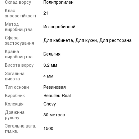
Склад ворсу
Полипропилен
Клас
21
зносостійкості
Метод
Иглопробивной
виробництва
Сфера
Для кабинета, Для кухни, Для ресторана
застосування
Країна
Бельгия
виробництва
Висота ворсу
3.2 мм
Загальна
4 мм
висота
Тип основи
Резиновая
Виробник
Beaulieu Real
Колекція
Chevy
Довжина
30 метров
рулону
Загальна вага,
1500
г/м.кв.