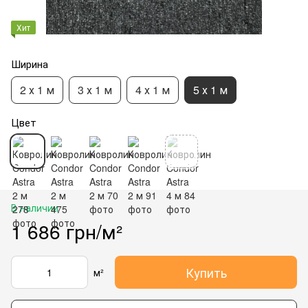
Хит
Ширина
2 х 1 м
3 х 1 м
4 х 1 м
5 х 1 м
Цвет
В наличии
1 686 грн/м²
Купить
м²