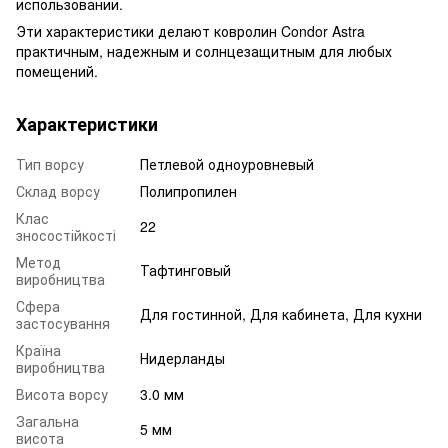
использовании.
Эти характеристики делают ковролин Condor Astra
практичным, надежным и солнцезащитным для любых
помещений.
Характеристики
Тип ворсу
Петлевой одноуровневый
Склад ворсу
Полипропилен
Клас
22
зносостійкості
Метод
Тафтинговый
виробництва
Сфера
Для гостинной, Для кабинета, Для кухни
застосування
Країна
Нидерланды
виробництва
Висота ворсу
3.0 мм
Загальна
5 мм
висота