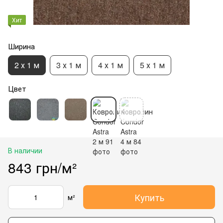
Хит
Ширина
2 х 1 м
3 х 1 м
4 х 1 м
5 х 1 м
Цвет
В наличии
843 грн/м²
Купить
м²