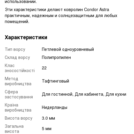
использовании.
Эти характеристики делают ковролин Condor Astra
практичным, надежным и солнцезащитным для любых
помещений.
Характеристики
Тип ворсу
Петлевой одноуровневый
Склад ворсу
Полипропилен
Клас
22
зносостійкості
Метод
Тафтинговый
виробництва
Сфера
Для гостинной, Для кабинета, Для кухни
застосування
Країна
Нидерланды
виробництва
Висота ворсу
3.0 мм
Загальна
5 мм
висота