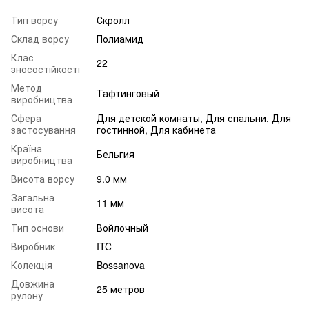
Тип ворсу
Скролл
Склад ворсу
Полиамид
Клас
22
зносостійкості
Метод
Тафтинговый
виробництва
Сфера
Для детской комнаты, Для спальни, Для
застосування
гостинной, Для кабинета
Країна
Бельгия
виробництва
Висота ворсу
9.0 мм
Загальна
11 мм
висота
Тип основи
Войлочный
Виробник
ITC
Колекція
Bossanova
Довжина
25 метров
рулону