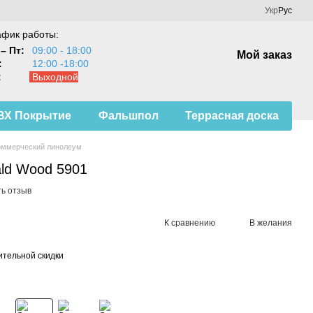
Укр
Рус
афик работы:
– Пт:
09:00 - 18:00
Мой заказ
:
12:00 -18:00
:
Выходной
ВХ Покрытие
Фальшпол
Террасная доска
оммерческий линолеум
ld Wood 5901
ь отзыв
К сравнению
В желания
тельной скидки