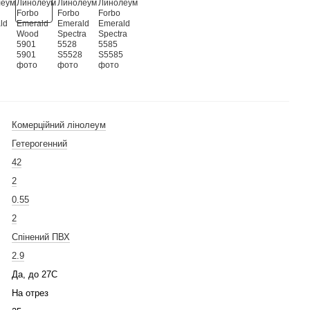
Комерційний лінолеум
Гетерогенний
42
2
0.55
2
Спінений ПВХ
2.9
Да, до 27С
На отрез