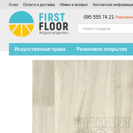
Перейти к основному контенту
О нас
Оплата и доставка
Обмен и возврат
Контактная информац
095 555 74 21
Перезвони
Искусственная трава
Резиновое покрытие