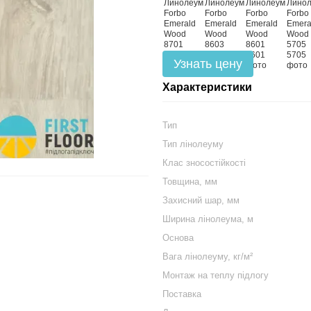
Узнать цену
Характеристики
Тип
Тип лінолеуму
Клас зносостійкості
Товщина, мм
Захисний шар, мм
Ширина лінолеума, м
Основа
Вага лінолеуму, кг/м²
Монтаж на теплу підлогу
Поставка