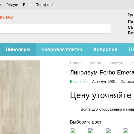
ия
Услуги
Блог
Портфолио
Гр
ть вам?
Пн 
Сб
Вс
Линолеум
Ковровая плитка
Ковролин
П
Главная
Каталог
Линолеум
К
Линолеум Forbo Emera
В наличии
Артикул: 5901
Оставит
Цену уточняйте
Войти
для отображения накопи
%
Выберите цвет