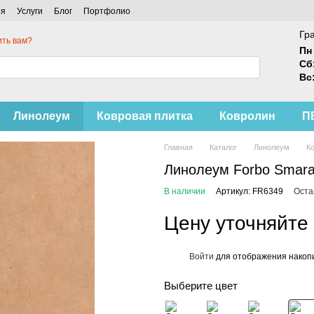
ия
Услуги
Блог
Портфолио
Гр
ть вам?
Пн 
Сб
Вс
Линолеум
Ковровая плитка
Ковролин
П
Главная
Каталог
Линолеум
К
Линолеум Forbo Smara
В наличии
Артикул: FR6349
Оста
Цену уточняйте
Войти
для отображения накопи
%
Выберите цвет