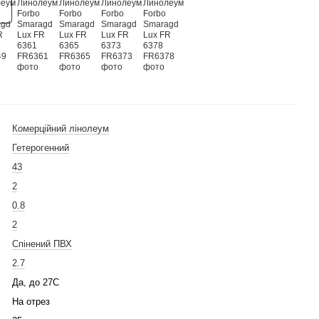
Комерційний лінолеум
Гетерогенний
43
2
0.8
2
Спінений ПВХ
2.7
Да, до 27С
На отрез