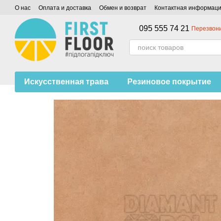
Перейти к основному контенту
О нас
Оплата и доставка
Обмен и возврат
Контактная информац
095 555 74 21
Перезвони
Искусственная трава
Резиновое покрытие