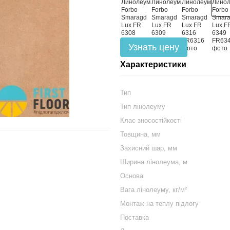
Узнать цену
Характеристики
Тип
Тип лінолеуму
Клас зносостійкості
Товщина, мм
Захисний шар, мм
Ширина лінолеума, м
Основа
Вага лінолеуму, кг/м²
Монтаж на теплу підлогу
Поставка