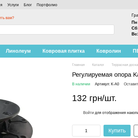
ия
Услуги
Блог
Портфолио
Гр
ть вам?
Пн 
Сб
Вс
Линолеум
Ковровая плитка
Ковролин
П
Главная
Каталог
Террасная доска
Регулируемая опора Ka
В наличии
Артикул: K-A0
Оставит
132 грн/шт.
Войти
для отображения накопи
%
Купить