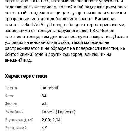
первые два – это ПВХ, который обеспечивает упругость и
податливость материала, третий слой содержит рисунок, и
четвертый – надежно защищает узор от износа и является
прозрачным, иногда с добавлением глянца. Виниловая
плитка Tarkett Art Vinyl Lounge обладает характеристиками,
зависящими от толщины наружного слоя ПВХ. Чем он
плотнее и толще, тем длиннее прослужит покрытие. Даже в
условиях интенсивной нагрузки, такой материал не
растрескивается и не образует на поверхности вмятин, не
боится химии, огня и других факторов, влияющих на
внешний вид.
Характеристики
Бренд
uatarkett
Клас
34
Фаска
V4
Виробник
Tarkett (Таркетт)
В упаковці, м2
2,09; 2,04
Вага, кг/м2
4.9