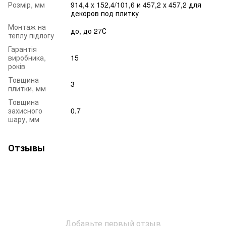
Розмір, мм
914,4 х 152,4/101,6 и 457,2 х 457,2 для
декоров под плитку
Монтаж на
до, до 27С
теплу підлогу
Гарантія
виробника,
15
років
Товщина
3
плитки, мм
Товщина
захисного
0.7
шару, мм
Отзывы
Добавьте первый отзыв