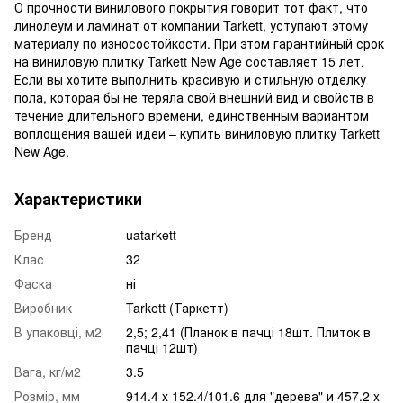
О прочности винилового покрытия говорит тот факт, что
линолеум и ламинат от компании Tarkett, уступают этому
материалу по износостойкости. При этом гарантийный срок
на виниловую плитку Tarkett New Age составляет 15 лет.
Если вы хотите выполнить красивую и стильную отделку
пола, которая бы не теряла свой внешний вид и свойств в
течение длительного времени, единственным вариантом
воплощения вашей идеи – купить виниловую плитку Tarkett
New Age.
Характеристики
Бренд
uatarkett
Клас
32
Фаска
ні
Виробник
Tarkett (Таркетт)
В упаковці, м2
2,5; 2,41 (Планок в пачці 18шт. Плиток в
пачці 12шт)
Вага, кг/м2
3.5
Розмір, мм
914.4 х 152.4/101.6 для "дерева" и 457.2 x