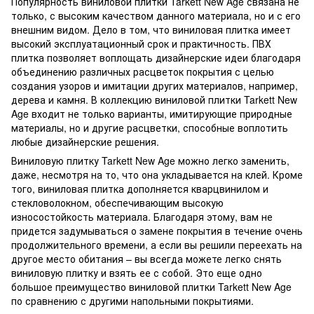
Популярность виниловой плитки Tarkett New Age связана не
только, с высоким качеством данного материала, но и с его
внешним видом. Дело в том, что виниловая плитка имеет
высокий эксплуатационный срок и практичность. ПВХ
плитка позволяет воплощать дизайнерские идеи благодаря
объединению различных расцветок покрытия с целью
создания узоров и имитации других материалов, например,
дерева и камня. В коллекцию виниловой плитки Tarkett New
Age входит не только варианты, имитирующие природные
материалы, но и другие расцветки, способные воплотить
любые дизайнерские решения.
Виниловую плитку Tarkett New Age можно легко заменить,
даже, несмотря на то, что она укладывается на клей. Кроме
того, виниловая плитка дополняется кварцвинилом и
стекловолокном, обеспечивающим высокую
износостойкость материала. Благодаря этому, вам не
придется задумываться о замене покрытия в течение очень
продолжительного времени, а если вы решили переехать на
другое место обитания – вы всегда можете легко снять
виниловую плитку и взять ее с собой. Это еще одно
большое преимущество виниловой плитки Tarkett New Age
по сравнению с другими напольными покрытиями.