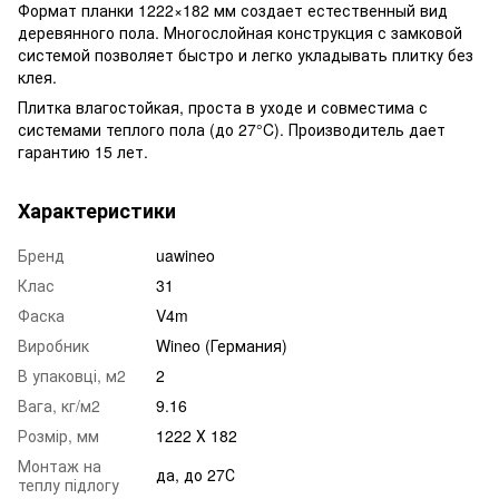
Формат планки 1222×182 мм создает естественный вид
деревянного пола. Многослойная конструкция с замковой
системой позволяет быстро и легко укладывать плитку без
клея.
Плитка влагостойкая, проста в уходе и совместима с
системами теплого пола (до 27°C). Производитель дает
гарантию 15 лет.
Характеристики
Бренд
uawineo
Клас
31
Фаска
V4m
Виробник
Wineo (Германия)
В упаковці, м2
2
Вага, кг/м2
9.16
Розмір, мм
1222 Х 182
Монтаж на
да, до 27С
теплу підлогу