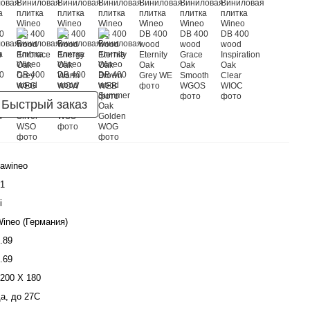
Быстрый заказ
awineo
1
і
ineo (Германия)
.89
.69
200 Х 180
а, до 27С