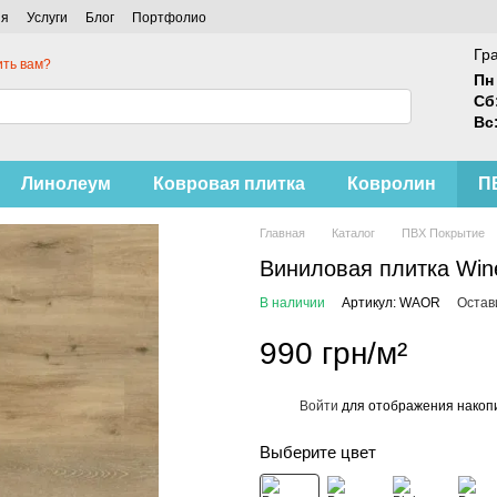
ия
Услуги
Блог
Портфолио
Гр
ть вам?
Пн 
Сб
Вс
Линолеум
Ковровая плитка
Ковролин
П
Главная
Каталог
ПВХ Покрытие
Виниловая плитка Win
В наличии
Артикул: WAOR
Остав
990 грн/м²
Войти
для отображения накопи
%
Выберите цвет