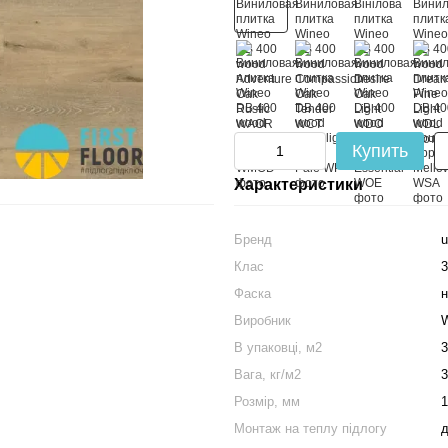
Купить
Характеристики
Бренд
u
Клас
3
Фаска
н
Виробник
W
В упаковці, м2
3
Вага, кг/м2
3
Розмір, мм
1
Монтаж на теплу підлогу
д