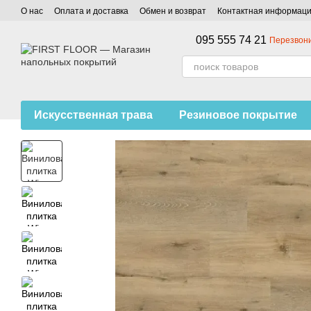
Перейти к основному контенту
О нас
Оплата и доставка
Обмен и возврат
Контактная информац
095 555 74 21
Перезвони
Искусственная трава
Резиновое покрытие