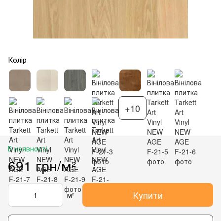
Колір
+10
В наявності
691 грн/м²
Купити
м²