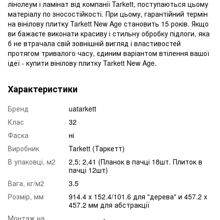
лінолеум і ламінат від компанії Tarkett, поступаються цьому
матеріалу по зносостійкості. При цьому, гарантійний термін
на вінілову плитку Tarkett New Age становить 15 років. Якщо
ви бажаєте виконати красиву і стильну обробку підлоги, яка
б не втрачала свій зовнішній вигляд і властивостей
протягом тривалого часу, єдиним варіантом втілення вашої
ідеї - купити вінілову плитку Tarkett New Age.
Характеристики
Бренд
uatarkett
Клас
32
Фаска
ні
Виробник
Tarkett (Таркетт)
В упаковці, м2
2,5; 2,41 (Планок в пачці 18шт. Плиток в
пачці 12шт)
Вага, кг/м2
3.5
Розмір, мм
914.4 х 152.4/101.6 для "дерева" и 457.2 x
457.2 мм для абстракції
Монтаж на