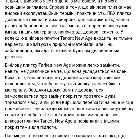
тільки, з високою якістю даного матеріалу, а й з його
зовнішнім виглядом. Справа в тому, що вінілова плитка має
високий експлуатаційний термін і практичність. ПВХ плитка
дозволяє втілювати дизайнерські ідеї завдяки об'єднанню
різних забарвлень покриття з метою створення візерунків і
імітації інших матеріалів, наприклад, дерева і каменю. У
колекцію вінілової плитки Tarkett New Age входить не тільки
варіанти, що імітують природні матеріали, але і інші
забарвлення, які здатні втілити будь-які дизайнерські
рішення.
Вінілову плитку Tarkett New Age можна легко замінити,
навіть, не дивлячись на те, що вона укладається на клей.
Крім того, вінілова плитка доповнюється кварцвінілом і
скловолокном, які забезпечують високу зносостійкість
матеріалу. Завдяки цьому, вам не доведеться
замислюватися про заміну покриття протягом дуже
тривалого часу, а якщо ви вирішили переїхати на інше місце
проживання - ви завжди можете легко зняти вінілову плитку
і взяти її з собою. Це є ще одним великим перевагою
вінілової плитки Tarkett New Age в порівнянні з іншими
покриттями для підлоги.
Про міцність вінілового покриття говорить той факт, що