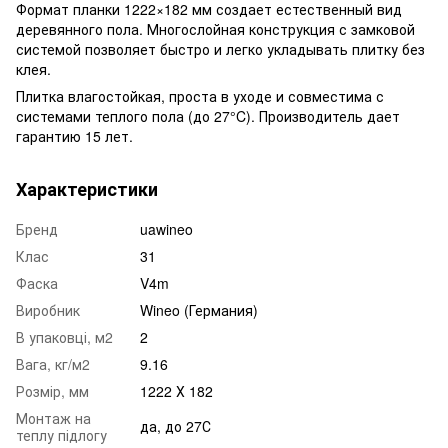
Формат планки 1222×182 мм создает естественный вид
деревянного пола. Многослойная конструкция с замковой
системой позволяет быстро и легко укладывать плитку без
клея.
Плитка влагостойкая, проста в уходе и совместима с
системами теплого пола (до 27°C). Производитель дает
гарантию 15 лет.
Характеристики
Бренд
uawineo
Клас
31
Фаска
V4m
Виробник
Wineo (Германия)
В упаковці, м2
2
Вага, кг/м2
9.16
Розмір, мм
1222 Х 182
Монтаж на
да, до 27С
теплу підлогу