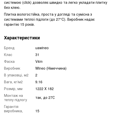
системою (click) дозволяє швидко та легко укладати плитку
без клею.
Плитка вологостійка, проста у догляді та сумісна з
системами теплої підлоги (до 27°C). Виробник надає
гарантію 15 років.
Характеристики
Бренд
uawineo
Клас
31
Фаска
V4m
Виробник
Wineo (Німеччина)
В упаковці, м2
2
Вага, кг/м2
9.16
Розмір, мм
1222 Х 182
Монтаж на
так, до 27С
теплу підлогу
Гарантія
виробника,
15