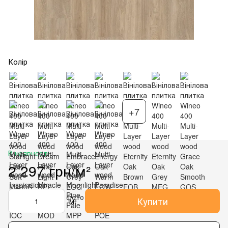
Колір
+7
В наявності
2 297 грн/м²
Купити
м²