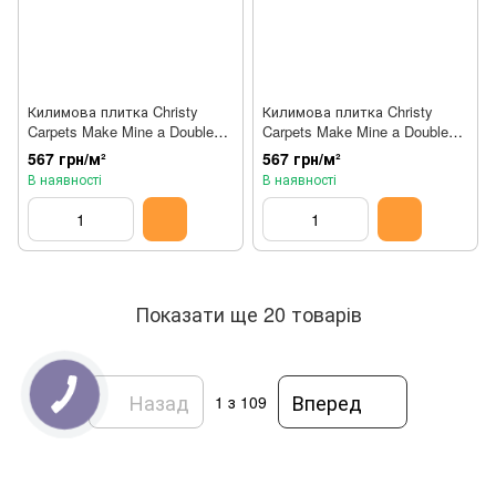
Килимова плитка Christy
Килимова плитка Christy
Carpets Make Mine a Double
Carpets Make Mine a Double
Nocturnal 887040
Relic 887039
567 грн/м²
567 грн/м²
В наявності
В наявності
Показати ще 20 товарів
Назад
Вперед
1
з 109