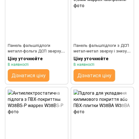
Панель фальшпідлоги
Панель фальшпідлоги з ДСП
металл-фольга ДСП зверху і
метал-метал зверху і знизу
знизу покрита алюмінієвою
метал оцінкований 0,5мм
Ціну уточнюйте
Ціну уточнюйте
фольгою 0,05мм wappex
wappex
В наявності
В наявності
Дізнатися ціну
Дізнатися ціну