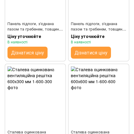
Панель підлоги, з'єднана
Панель підлоги, з'єднана
пазом та гребенем, товщина
пазом та гребенем, товщина
30 мм
28 мм
Ціну уточнюйте
Ціну уточнюйте
В наявності
В наявності
Дізнатися ціну
Дізнатися ціну
Сталева оцинкована
Сталева оцинкована