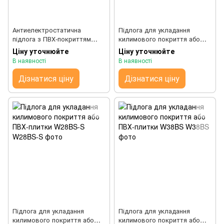
Антиелектростатична
Підлога для укладання
підлога з ПВХ-покриттям
килимового покриття або
W38BS-P wappex
ПВХ-плитки W38BA
Ціну уточнюйте
Ціну уточнюйте
В наявності
В наявності
Дізнатися ціну
Дізнатися ціну
Підлога для укладання
Підлога для укладання
килимового покриття або
килимового покриття або