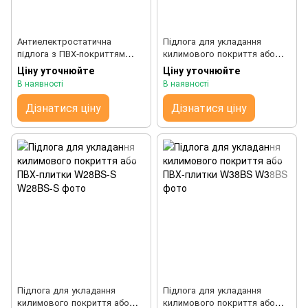
Антиелектростатична
Підлога для укладання
підлога з ПВХ-покриттям
килимового покриття або
W38BS-P wappex
ПВХ-плитки W38BA
Ціну уточнюйте
Ціну уточнюйте
В наявності
В наявності
Дізнатися ціну
Дізнатися ціну
Підлога для укладання
Підлога для укладання
килимового покриття або
килимового покриття або