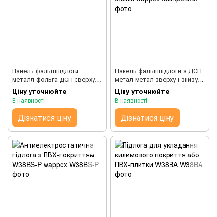
Панель фальшпідлоги
Панель фальшпідлоги з ДСП
металл-фольга ДСП зверху і
метал-метал зверху і знизу
знизу покрита алюмінієвою
метал оцінкований 0,5мм
Ціну уточнюйте
Ціну уточнюйте
фольгою 0,05мм wappex
wappex
В наявності
В наявності
Дізнатися ціну
Дізнатися ціну