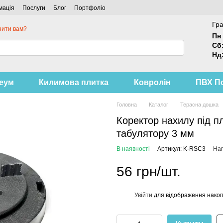
мація
Послуги
Блог
Портфоліо
Гра
нити вам?
Пн 
Сб
Нд
леум
Килимова плитка
Ковролін
ПВХ П
Головна
Каталог
Терасна дошка
Коректор нахилу під п
табулятору 3 мм
В наявності
Артикул: K-RSC3
Нап
56 грн/шт.
Увійти
для відображення накоп
%