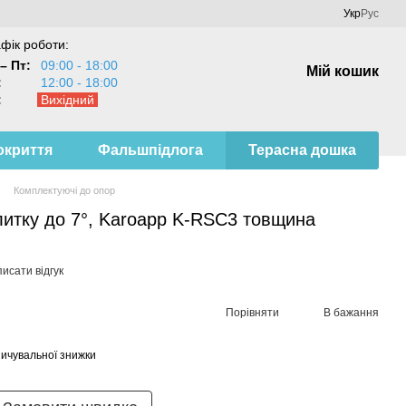
Укр
Рус
фік роботи:
– Пт:
09:00 - 18:00
Мій кошик
:
12:00 - 18:00
:
Вихідний
окриття
Фальшпідлога
Терасна дошка
Комплектуючі до опор
литку до 7°, Karoapp K-RSC3 товщина
исати відгук
Порівняти
В бажання
ичувальної знижки