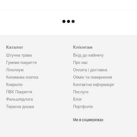
Каталог
Клієнтам
Штучна трава
Вхід до кабінету
Гумове покриття
Про нас
Лінолеум
Оплата і доставка
Килимова плитка
Обмін та повернення
Ковролін
Контактна інформація
ПВХ Покриття
Послуги
Фальшпідлога
Блог
Терасна дошка
Портфоліо
Ми в соцмережах