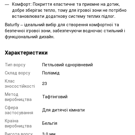
Комфорт: Покриття еластичне та приємне на дотик,
добре зберігає тепло, тому для ігрової зони не потрібно
встановлювати додаткову систему теплих підлог.
Baturfly – ідеальний вибір для створення комфортної та
безпечної ігрової зони, забезпечуючи водночас стильний і
функціональний дизайн.
Характеристики
Тип ворсу
Петльовий однорівневий
Склад ворсу
Поліамід
Клас
23
зносостійкості
Метод
Тафтінговий
виробництва
Сфера
Для дитячої кімнати
застосування
Країна
Бельгія
виробництва
Висота ворсу
3.0 мм