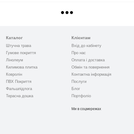
Каталог
Клієнтам
Штучна трава
Вхід до кабінету
Гумове покриття
Про нас
Лінолеум
Оплата і доставка
Килимова плитка
Обмін та повернення
Ковролін
Контактна інформація
ПВХ Покриття
Послуги
Фальшпідлога
Блог
Терасна дошка
Портфоліо
Ми в соцмережах