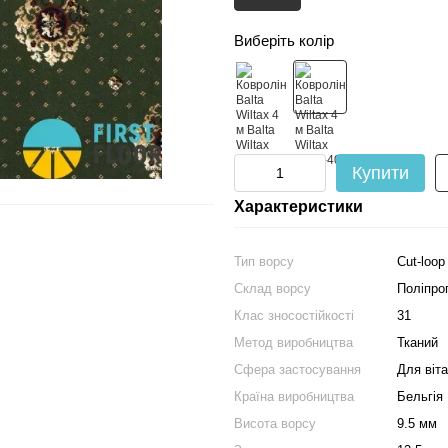
Виберіть колір
Купити
Характеристики
Тип ворсу
Cut-loop
Склад ворсу
Поліпро
Клас зносостійкості
31
Метод виробництва
Тканий
Сфера застосування
Для віта
Країна виробництва
Бельгія
Висота ворсу
9.5 мм