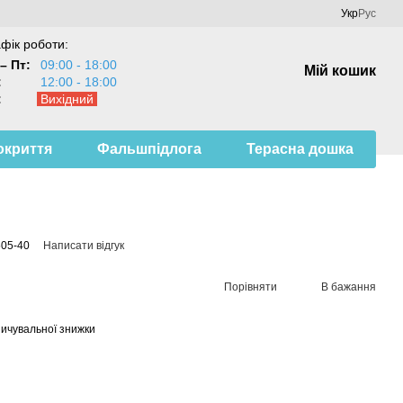
Укр
Рус
фік роботи:
– Пт:
09:00 - 18:00
Мій кошик
:
12:00 - 18:00
:
Вихідний
окриття
Фальшпідлога
Терасна дошка
505-40
Написати відгук
Порівняти
В бажання
ичувальної знижки