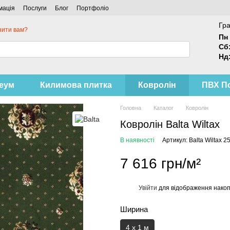
мація
Послуги
Блог
Портфоліо
Гра
нити вам?
Пн 
Сб
Нд
леум
Килимова плитка
Ковролін
ПВХ П
Головна
Каталог
Ковролін
Ковролін Balta Wiltax
В наявності
Артикул: Balta Wiltax 2
7 616 грн/м²
Увійти
для відображення накоп
%
Ширина
4 х 1 м