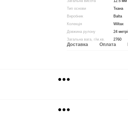
Загальна висота
12.5 мм
Тип основи
Ткана
Виробник
Balta
Колекція
Wiltax
Довжина рулону
24 метрі
Загальна вага, г/м.кв.
2760
Доставка
Оплата