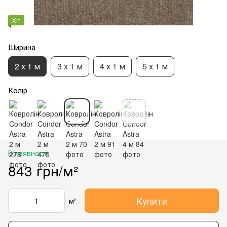
Хіт
Ширина
2 х 1 м
3 х 1 м
4 х 1 м
5 х 1 м
Колір
В наявності
843 грн/м²
Купити
м²