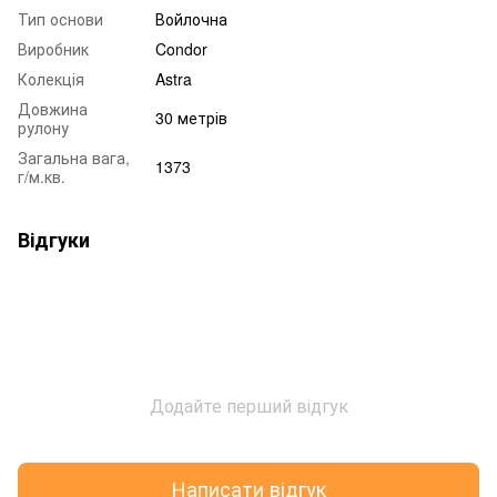
Тип основи
Войлочна
Виробник
Condor
Колекція
Astra
Довжина
30 метрів
рулону
Загальна вага,
1373
г/м.кв.
Відгуки
Додайте перший відгук
Написати відгук