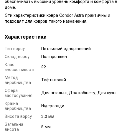
обеспечивать высокий уровень комфорта и комфорта в
доме.
Эти характеристики ковра Condor Astra практичны и
подходят для ковров такого назначения.
Характеристики
Тип ворсу
Петльовий однорівневий
Склад ворсу
Поліпропілен
Клас
22
зносостійкості
Метод
Тафтінговий
виробництва
Сфера
Для вітальні, Для кабінету, Для кухні
застосування
Країна
Нідерланди
виробництва
Висота ворсу
3.0 мм
Загальна
5 мм
висота