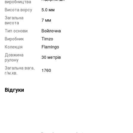
виробництва
Висота ворсу
5.0 мм
Загальна
7 мм
висота
Тип основи
Войлочна
Виробник
Timzo
Колекція
Flamingo
Довжина
30 метрів
рулону
Загальна вага,
1760
г/м.кв.
Відгуки