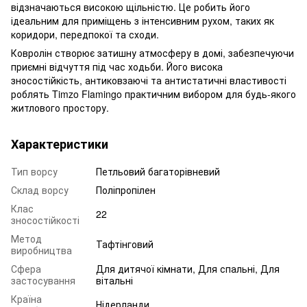
відзначаються високою щільністю. Це робить його
ідеальним для приміщень з інтенсивним рухом, таких як
коридори, передпокої та сходи.
Ковролін створює затишну атмосферу в домі, забезпечуючи
приємні відчуття під час ходьби. Його висока
зносостійкість, антиковзаючі та антистатичні властивості
роблять Timzo Flamingo практичним вибором для будь-якого
житлового простору.
Характеристики
Тип ворсу
Петльовий багаторівневий
Склад ворсу
Поліпропілен
Клас
22
зносостійкості
Метод
Тафтінговий
виробництва
Сфера
Для дитячої кімнати, Для спальні, Для
застосування
вітальні
Країна
Нідерланди