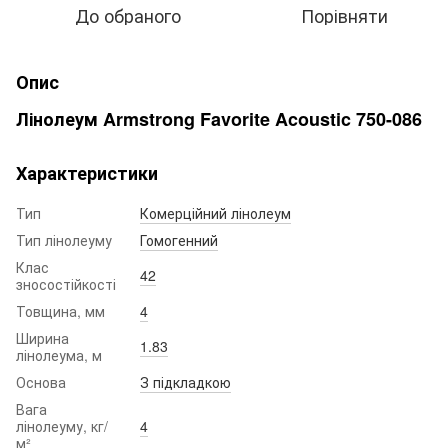
До обраного
Порівняти
Опис
Лінолеум Armstrong Favorite Acoustic 750-086
Характеристики
Тип
Комерційний лінолеум
Тип лінолеуму
Гомогенний
Клас
42
зносостійкості
Товщина, мм
4
Ширина
1.83
лінолеума, м
Основа
З підкладкою
Вага
лінолеуму, кг/
4
м²