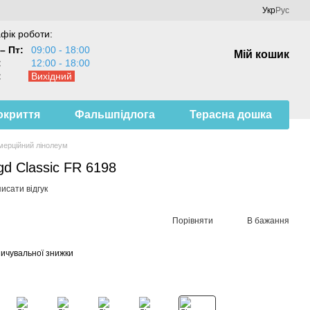
Укр
Рус
фік роботи:
– Пт:
09:00 - 18:00
Мій кошик
:
12:00 - 18:00
:
Вихідний
окриття
Фальшпідлога
Терасна дошка
мерційний лінолеум
d Classic FR 6198
исати відгук
Порівняти
В бажання
ичувальної знижки