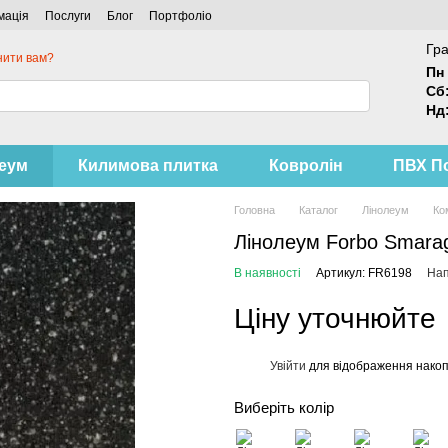
мація
Послуги
Блог
Портфоліо
Гра
нити вам?
Пн 
Сб
Нд
леум
Килимова плитка
Ковролін
ПВХ П
Головна
Каталог
Лінолеум
Ко
Лінолеум Forbo Smarag
В наявності
Артикул: FR6198
Нап
Ціну уточнюйте
Увійти
для відображення накоп
%
Виберіть колір