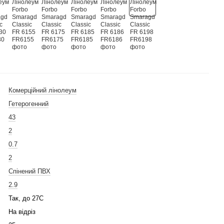
Комерційний лінолеум
Гетерогенний
43
2
0.7
2
Спінений ПВХ
2.9
Так, до 27С
На відріз