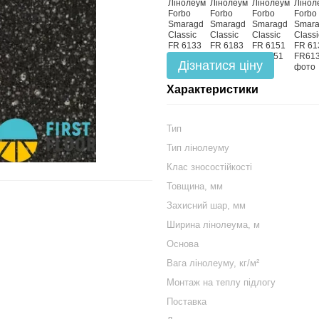
Дізнатися ціну
Характеристики
Тип
Тип лінолеуму
Клас зносостійкості
Товщина, мм
Захисний шар, мм
Ширина лінолеума, м
Основа
Вага лінолеуму, кг/м²
Монтаж на теплу підлогу
Поставка