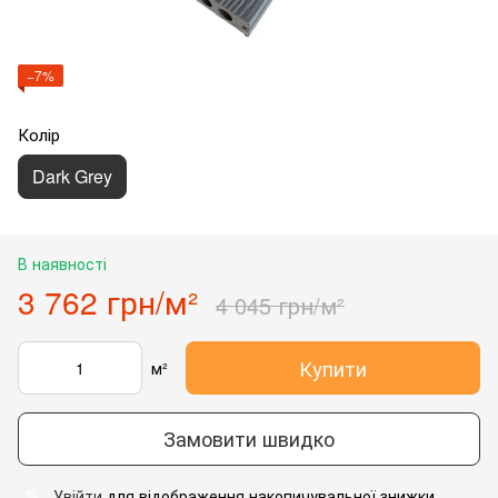
−7%
Колір
Dark Grey
В наявності
3 762 грн/м²
4 045 грн/м²
Купити
м²
Замовити швидко
Увійти
для відображення накопичувальної знижки
%