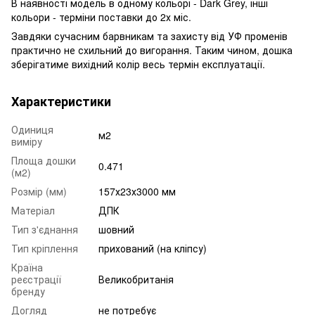
В наявності модель в одному кольорі - Dark Grey, інші
кольори - терміни поставки до 2х міс.
Завдяки сучасним барвникам та захисту від УФ променів
практично не схильний до вигорання. Таким чином, дошка
зберігатиме вихідний колір весь термін експлуатації.
Характеристики
Одиниця
м2
виміру
Площа дошки
0.471
(м2)
Розмір (мм)
157х23х3000 мм
Матеріал
ДПК
Тип з'єднання
шовний
Тип кріплення
прихований (на кліпсу)
Країна
реєстрації
Великобританія
бренду
Догляд
не потребує