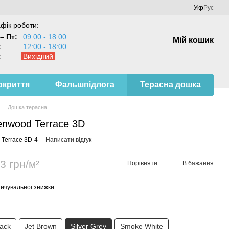
Укр
Рус
фік роботи:
– Пт:
09:00 - 18:00
Мій кошик
:
12:00 - 18:00
:
Вихідний
окриття
Фальшпідлога
Терасна дошка
Дошка терасна
nwood Terrace 3D
Terrace 3D-4
Написати відгук
3 грн/м²
Порівняти
В бажання
ичувальної знижки
ack
Jet Brown
Silver Grey
Smoke White