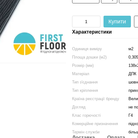
Купити
Характеристики
Одиниця виміру
м2
Площа дошки (м2)
0,305
Розмір (мм)
138х
Матеріал
ДПК
Тип з'єднання
шовн
Тип кріплення
прих
Країна реєстрації бренду
Вели
Догляд
не п
Клас горючості
Г4
Комерційне призначення
підх
Термін служби
біль
Доставка
Оплата