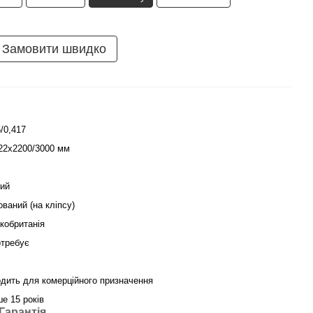
Замовити швидко
/0,417
22х2200/3000 мм
ий
ований (на кліпсу)
кобританія
отребує
одить для комерційного призначення
ше 15 років
Гарантія