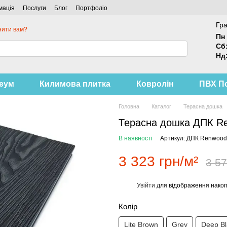
мація
Послуги
Блог
Портфоліо
Гра
нити вам?
Пн 
Сб
Нд
леум
Килимова плитка
Ковролін
ПВХ П
Головна
Каталог
Терасна дошка
Терасна дошка ДПК Re
В наявності
Артикул: ДПК Renwood 
3 323 грн/м²
3 57
Увійти
для відображення накоп
%
Колір
Lite Brown
Grey
Deep Bl