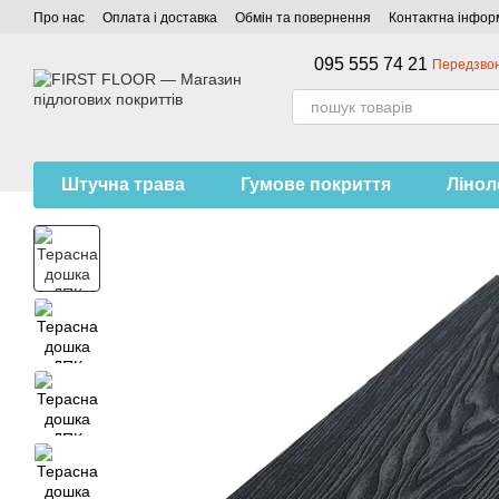
Перейти до основного контенту
Про нас
Оплата і доставка
Обмін та повернення
Контактна інфор
095 555 74 21
Передзво
Штучна трава
Гумове покриття
Ліно