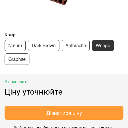
Колір
Nature
Dark Brown
Anthracite
Wenge
Graphite
В наявності
Ціну уточнюйте
Дізнатися ціну
Увійти
для відображення накопичувальної знижки
%