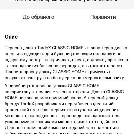
До обраного
Порівняти
Опис
Терасна дошка TardeX CLASSIC HOME - шовна терна дошка
ідеально підходить для будівництва покриття підлоги на
відкритому повітрі: на причалах, пірсах, садових доріжках, а
також відкритих балконах, верандах, альтанках і терасах.
Шовну террасну дошку CLASSIC HOME отримують в
результаті екструзії на базі деревополімерного композиту.
У виробництві терасної дошки CLASSIC HOME
використовуються лише якісні матеріали. Дошка CLASSIC
HOME не ковзає, має приємний запах. У терасній дошці
бренду TardeX розробниками передбачено ідеальний
процентний вміст полімерних та натуральних деревних
матеріалів, внаслідок чого терасна дошка відрізняється
унікальними показниками міцності, якості та надійності.
Деревно-полімерний композит в даний час вважається
найкращим оздоблювальним матеріалом у всьому світі, у