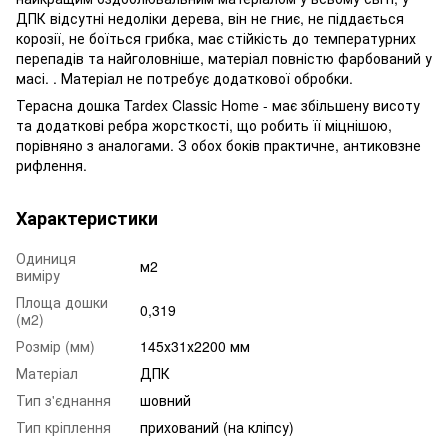
ДПК відсутні недоліки дерева, він не гниє, не піддається
корозії, не боїться грибка, має стійкість до температурних
перепадів та найголовніше, матеріал повністю фарбований у
масі. . Матеріал не потребує додаткової обробки.
Терасна дошка Tardex Classic Home - має збільшену висоту
та додаткові ребра жорсткості, що робить її міцнішою,
порівняно з аналогами. З обох боків практичне, антиковзне
рифлення.
Характеристики
Одиниця
м2
виміру
Площа дошки
0,319
(м2)
Розмір (мм)
145х31х2200 мм
Матеріал
ДПК
Тип з'єднання
шовний
Тип кріплення
прихований (на кліпсу)