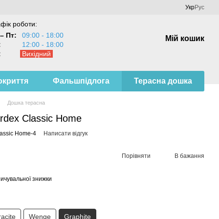
Укр
Рус
фік роботи:
– Пт:
09:00 - 18:00
Мій кошик
:
12:00 - 18:00
:
Вихідний
окриття
Фальшпідлога
Терасна дошка
Дошка терасна
rdex Classic Home
lassic Home-4
Написати відгук
Порівняти
В бажання
ичувальної знижки
acite
Wenge
Graphite