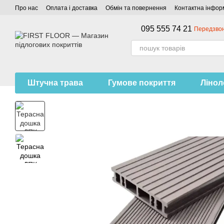
Перейти до основного контенту
Про нас
Оплата і доставка
Обмін та повернення
Контактна інфор
095 555 74 21
Передзво
Штучна трава
Гумове покриття
Ліно