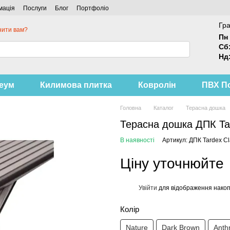
мація
Послуги
Блог
Портфоліо
Гра
нити вам?
Пн 
Сб
Нд
леум
Килимова плитка
Ковролін
ПВХ П
Головна
Каталог
Терасна дошка
Терасна дошка ДПК Ta
В наявності
Артикул: ДПК Tardex C
Ціну уточнюйте
Увійти
для відображення накоп
%
Колір
Nature
Dark Brown
Anthr