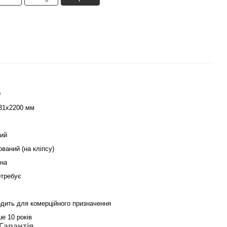
9
31х2200 мм
ий
ований (на кліпсу)
їна
отребує
одить для комерційного призначення
ше 10 років
Гарантія