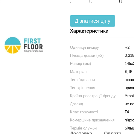
Дізнатися ціну
Характеристики
Одиниця виміру
м2
Площа дошки (м2)
0,31
Розмір (мм)
145х
Матеріал
ДПК
Тип з'єднання
шовн
Тип кріплення
прих
Країна реєстрації бренду
Укра
Догляд
не п
Клас горючості
Г4
Комерційне призначення
підх
Термін служби
біль
Доставка
Оплата