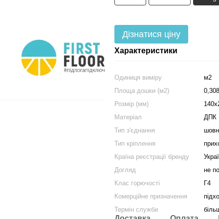
Дізнатися ціну
Характеристики
Одиниця виміру
м2
Площа дошки (м2)
0,30
Розмір (мм)
140х
Матеріал
ДПК
Тип з'єднання
шовн
Тип кріплення
прих
Країна реєстрації бренду
Укра
Догляд
не п
Клас горючості
Г4
Комерційне призначення
підх
Термін служби
біль
Доставка
Оплата