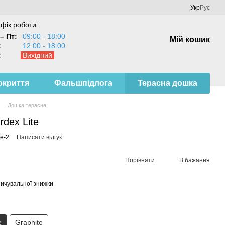
Укр
Рус
фік роботи:
– Пт:
09:00 - 18:00
Мій кошик
:
12:00 - 18:00
:
Вихідний
окриття
Фальшпідлога
Терасна дошка
Дошка терасна
dex Lite
te-2
Написати відгук
Порівняти
В бажання
ичувальної знижки
e
Graphite