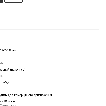
8
20х2200 мм
ий
ований (на кліпсу)
їна
отребує
одить для комерційного призначення
ше 10 років
Гарантія