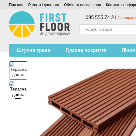
Перейти до основного контенту
Про нас
Оплата і доставка
Обмін та повернення
Контактна інфор
095 555 74 21
Передзво
Штучна трава
Гумове покриття
Ліно