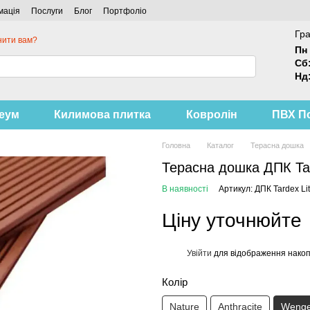
мація
Послуги
Блог
Портфоліо
Гра
нити вам?
Пн 
Сб
Нд
леум
Килимова плитка
Ковролін
ПВХ П
Головна
Каталог
Терасна дошка
Терасна дошка ДПК Tar
В наявності
Артикул: ДПК Tardex Li
Ціну уточнюйте
Увійти
для відображення накоп
%
Колір
Nature
Anthracite
Weng