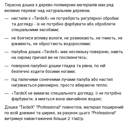
Терасна дошка з дерево-полімерних матеріалів має ряд
великих переваг над натуральним деревом.
настили з «TardeX» не потребують регулярної обробки
та догляду - їх не потрібно фарбувати або обробляти
спеціальними засобами;
не боятися впливу вологи, не розмокають, не гниють, не
іржавіють, не обростають водорослями;
палубна дошка «TardeX» має неслизьку поверхню, навіть
на сирому причалі ви не послизнетесь;
поверхня палубної дошки гладка та рівна, по ній
безпечно ходити босими ногами;
під палючими сонячними лучами палуба або настил
нагрівається рівномірно, просто вбираючи тепло;
«TardeX не вимагає спеціального догляду, її не потрібно
фарбувати, а миється вона звичайною водою;
Дошка "TardeX" "Professional" повнотіла, матеріал поширений
по всій довжині та ширині, за рахунок цього "Professional"
витримує навантаження більше 2 т/м2/p.