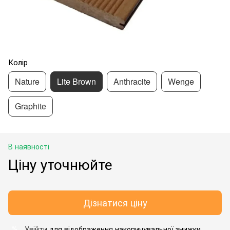
Колір
Nature
Lite Brown
Anthracite
Wenge
Graphite
В наявності
Ціну уточнюйте
Дізнатися ціну
Увійти
для відображення накопичувальної знижки
%