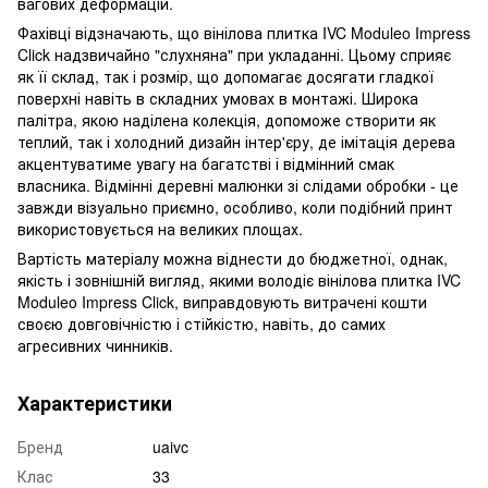
вагових деформацій.
Фахівці відзначають, що вінілова плитка IVC Moduleo Impress
Click надзвичайно "слухняна" при укладанні. Цьому сприяє
як її склад, так і розмір, що допомагає досягати гладкої
поверхні навіть в складних умовах в монтажі. Широка
палітра, якою наділена колекція, допоможе створити як
теплий, так і холодний дизайн інтер'єру, де імітація дерева
акцентуватиме увагу на багатстві і відмінний смак
власника. Відмінні деревні малюнки зі слідами обробки - це
завжди візуально приємно, особливо, коли подібний принт
використовується на великих площах.
Вартість матеріалу можна віднести до бюджетної, однак,
якість і зовнішній вигляд, якими володіє вінілова плитка IVC
Moduleo Impress Click, виправдовують витрачені кошти
своєю довговічністю і стійкістю, навіть, до самих
агресивних чинників.
Характеристики
Бренд
uaivc
Клас
33