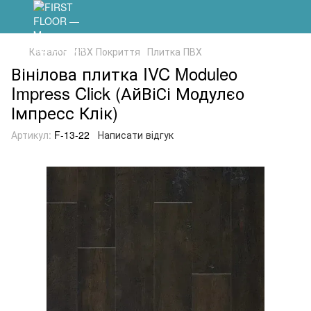
Каталог
ПВХ Покриття
Плитка ПВХ
Вінілова плитка IVC Moduleo
Impress Click (АйВіСі Модулєо
Імпресс Клік)
Артикул:
F-13-22
Написати відгук