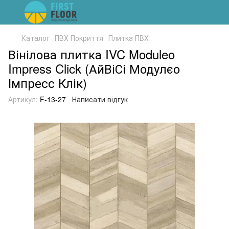
Каталог
ПВХ Покриття
Плитка ПВХ
Вінілова плитка IVC Moduleo
Impress Click (АйВіСі Модулєо
Імпресс Клік)
Артикул:
F-13-27
Написати відгук