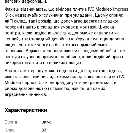
вагових деформацій.
Фахівці відзначають, що вінілова плитка IVC Moduleo Impress
Click надзвичайно "слухняна" при укладанні. Цьому сприяє
як її склад, так і розмір, що допомагає досягати гладкої
поверхні навіть в складних умовах в монтажі. Широка
палітра, якою наділена колекція, допоможе створити як
теплий, так і холодний дизайн інтер'єру, де імітація дерева
акцентуватиме увагу на багатстві і відмінний смак
власника. Відмінні деревні малюнки зі слідами обробки - це
завжди візуально приємно, особливо, коли подібний принт
використовується на великих площах.
Вартість матеріалу можна віднести до бюджетної, однак,
якість і зовнішній вигляд, якими володіє вінілова плитка IVC
Moduleo Impress Click, виправдовують витрачені кошти
своєю довговічністю і стійкістю, навіть, до самих
агресивних чинників.
Характеристики
Бренд
uaivc
Клас
33