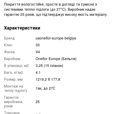
Покриття вологостійке, просте в догляді та сумісне з
системами теплої підлоги (до 27°C). Виробник надає
гарантію 25 років, що підтверджує високу якість матеріалу.
Характеристики
Бренд
uaoneflor-europe-belgiya
Клас
33
Фаска
V4
Виробник
Oneflor Europe (Бельгія)
В упаковці, м2
3,25 (15 планок)
Вага, кг/м2
4.1
Розмір, мм
1219,2 Х 177,8
Монтаж на
так, до 27С
теплу підлогу
Гарантія
виробника,
25
років
Товщина