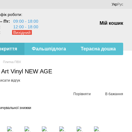
Укр
Рус
фік роботи:
– Пт:
09:00 - 18:00
Мій кошик
:
12:00 - 18:00
:
Вихідний
окриття
Фальшпідлога
Терасна дошка
Плитка ПВХ
t Art Vinyl NEW AGE
исати відгук
Порівняти
В бажання
ичувальної знижки