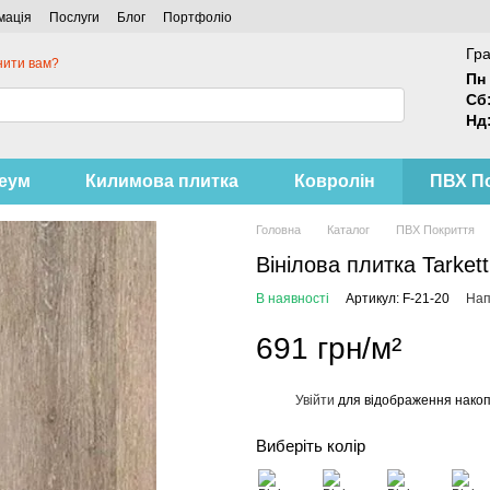
мація
Послуги
Блог
Портфоліо
Гра
нити вам?
Пн 
Сб
Нд
леум
Килимова плитка
Ковролін
ПВХ П
Головна
Каталог
ПВХ Покриття
Вінілова плитка Tarket
В наявності
Артикул: F-21-20
Нап
691 грн/м²
Увійти
для відображення накоп
%
Виберіть колір