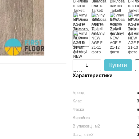
Купити
Характеристики
Бренд
u
Клас
3
Фаска
н
Виробник
T
В упаковці, м2
2
Вага, кг/м2
3