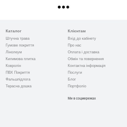
Каталог
Клієнтам
Штучна трава
Вхід до кабінету
Гумове покриття
Про нас
Лінолеум
Оплата і доставка
Килимова плитка
Обмін та повернення
Ковролін
Контактна інформація
ПВХ Покриття
Послуги
Фальшпідлога
Блог
Терасна дошка
Портфоліо
Ми в соцмережах