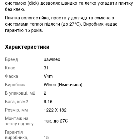
системою (click) дозволяє швидко та легко укладати плитку
без клею.
Плитка вологостійка, проста у догляді та сумісна з
системами теплої підлоги (до 27°C). Виробник надає
гарантію 15 років.
Характеристики
Бренд
uawineo
Клас
31
Фаска
V4m
Виробник
Wineo (Німеччина)
В упаковці, м2
2
Вага, кг/м2
9.16
Розмір, мм
1222 Х 182
Монтаж на
так, до 27С
теплу підлогу
Гарантія
виробника,
15