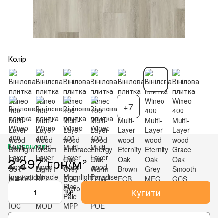
Колір
+7
В наявності
2 297 грн/м²
Купити
м²