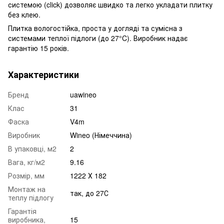
системою (click) дозволяє швидко та легко укладати плитку
без клею.
Плитка вологостійка, проста у догляді та сумісна з
системами теплої підлоги (до 27°C). Виробник надає
гарантію 15 років.
Характеристики
Бренд
uawineo
Клас
31
Фаска
V4m
Виробник
Wineo (Німеччина)
В упаковці, м2
2
Вага, кг/м2
9.16
Розмір, мм
1222 Х 182
Монтаж на
так, до 27С
теплу підлогу
Гарантія
виробника,
15