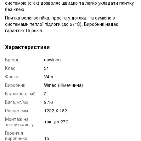
системою (click) дозволяє швидко та легко укладати плитку
без клею.
Плитка вологостійка, проста у догляді та сумісна з
системами теплої підлоги (до 27°C). Виробник надає
гарантію 15 років.
Характеристики
Бренд
uawineo
Клас
31
Фаска
V4m
Виробник
Wineo (Німеччина)
В упаковці, м2
2
Вага, кг/м2
9.16
Розмір, мм
1222 Х 182
Монтаж на
так, до 27С
теплу підлогу
Гарантія
виробника,
15