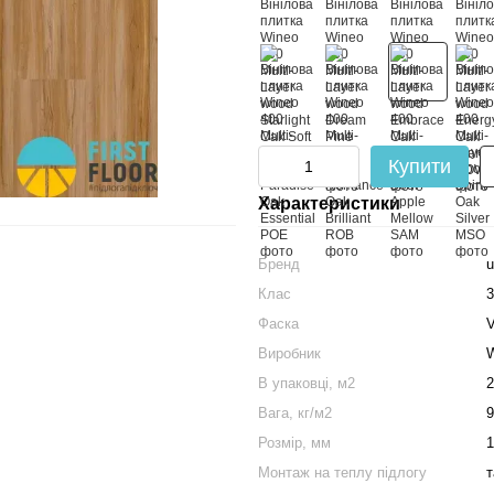
Купити
Характеристики
Бренд
u
Клас
3
Фаска
Виробник
W
В упаковці, м2
2
Вага, кг/м2
9
Розмір, мм
1
Монтаж на теплу підлогу
т