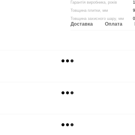
Гарантія виробника, років
1
Товщина плитки, мм
9
Товщина захисного шару, мм
0
Доставка
Оплата