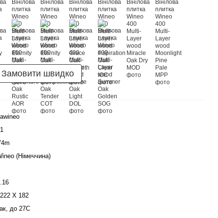
Замовити швидко
awineo
1
V4m
ineo (Німеччина)
.16
222 Х 182
ак, до 27С