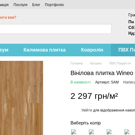
мація
Послуги
Блог
Портфоліо
Гра
нити вам?
Пн 
Сб
Нд
леум
Килимова плитка
Ковролін
ПВХ П
Головна
Каталог
ПВХ Покриття
Вінілова плитка Wineo 
В наявності
Артикул: SAM
Написа
2 297 грн/м²
Увійти
для відображення накоп
%
Виберіть колір