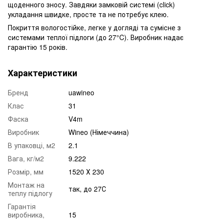
щоденного зносу. Завдяки замковій системі (click)
укладання швидке, просте та не потребує клею.
Покриття вологостійке, легке у догляді та сумісне з
системами теплої підлоги (до 27°C). Виробник надає
гарантію 15 років.
Характеристики
Бренд
uawineo
Клас
31
Фаска
V4m
Виробник
Wineo (Німеччина)
В упаковці, м2
2.1
Вага, кг/м2
9.222
Розмір, мм
1520 Х 230
Монтаж на
так, до 27С
теплу підлогу
Гарантія
виробника,
15