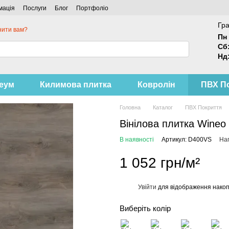
мація
Послуги
Блог
Портфоліо
Гра
нити вам?
Пн 
Сб
Нд
леум
Килимова плитка
Ковролін
ПВХ П
Головна
Каталог
ПВХ Покриття
Вінілова плитка Wineo
В наявності
Артикул: D400VS
Нап
1 052 грн/м²
Увійти
для відображення накоп
%
Виберіть колір