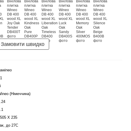
Замовити швидко
awineo
1
і
ineo (Німеччина)
.24
.1
505 Х 235
ак, до 27С