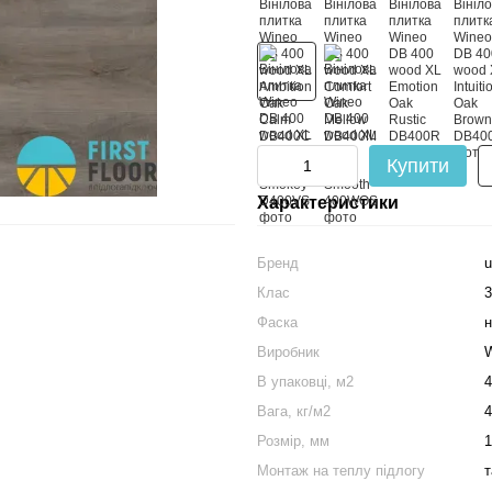
Купити
Характеристики
Бренд
u
Клас
3
Фаска
н
Виробник
W
В упаковці, м2
4
Вага, кг/м2
4
Розмір, мм
1
Монтаж на теплу підлогу
т