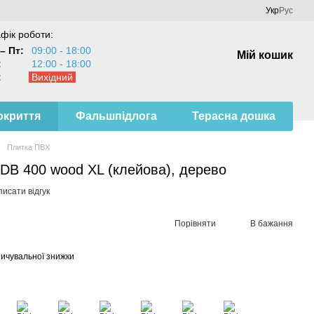
Укр
Рус
фік роботи:
– Пт:
09:00 - 18:00
Мій кошик
:
12:00 - 18:00
:
Вихідний
окриття
Фальшпідлога
Терасна дошка
Плитка ПВХ
 DB 400 wood XL (клейова), дерево
исати відгук
Порівняти
В бажання
ичувальної знижки