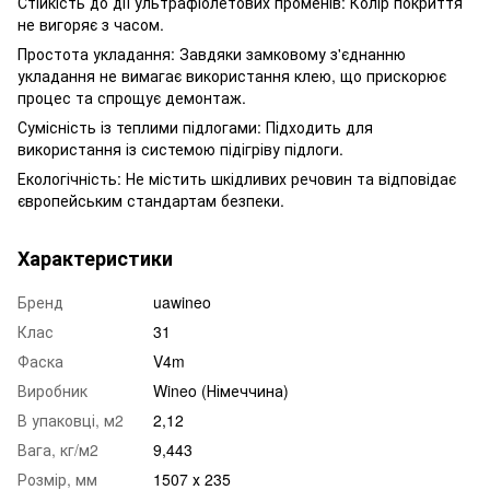
Стійкість до дії ультрафіолетових променів: Колір покриття
не вигоряє з часом.
Простота укладання: Завдяки замковому з'єднанню
укладання не вимагає використання клею, що прискорює
процес та спрощує демонтаж.
Сумісність із теплими підлогами: Підходить для
використання із системою підігріву підлоги.
Екологічність: Не містить шкідливих речовин та відповідає
європейським стандартам безпеки.
Характеристики
Бренд
uawineo
Клас
31
Фаска
V4m
Виробник
Wineo (Німеччина)
В упаковці, м2
2,12
Вага, кг/м2
9,443
Розмір, мм
1507 х 235